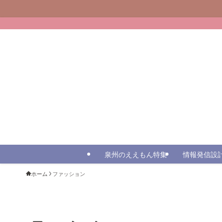
泉州のええもん特集
情報発信設
ホーム
ファッション