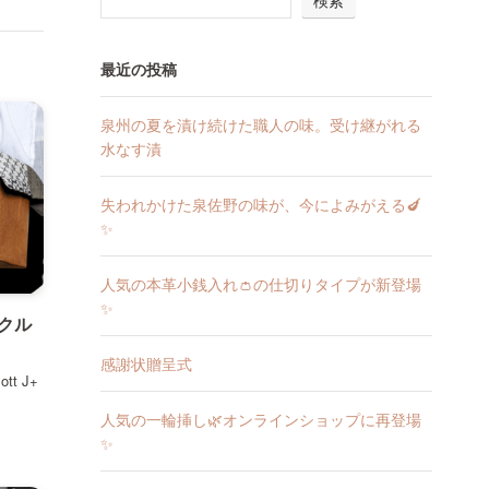
検索
最近の投稿
泉州の夏を漬け続けた職人の味。受け継がれる
水なす漬
失われかけた泉佐野の味が、今によみがえる🍆
✨
人気の本革小銭入れ👛の仕切りタイプが新登場
✨
イクル
感謝状贈呈式
t J+
人気の一輪挿し🌿オンラインショップに再登場
✨