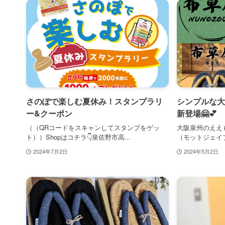
さのぽで楽しむ夏休み！スタンプラリ
シンプルな大
ー&クーポン
新登場🤗💕
（（QRコードをスキャンしてスタンプをゲッ
大阪泉州のええも
ト））Shopはコチラ👇泉佐野市高...
（モットジェイプ
2024年7月2日
2024年5月2日