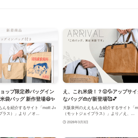
ョップ限定🎁バッグイン
え、これ米袋！？😮💦アップサ
米袋バッグ 新作登場😆✨
なバッグ👜が新登場🥰💕
んを紹介するサイト「mott J+
大阪泉州のええもんを紹介するサイト「mot
ラス）」より ／オ...
（モットジェイプラス）」より／え、...
2026年3月3日