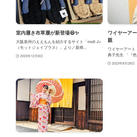
室内履き布草履が新登場😆✨
ワイヤーアー
親
大阪泉州のええもんを紹介するサイト「mott J+
（モットジェイプラス）」より／新商...
ワイヤーアート「く
典子先生 「『色
2023年12月8日
2023年8月28日