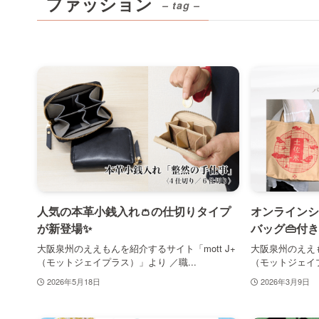
ファッション
– tag –
人気の本革小銭入れ👛の仕切りタイプ
オンラインシ
が新登場✨
バッグ👜付き
大阪泉州のええもんを紹介するサイト「mott J+
大阪泉州のええも
（モットジェイプラス）」より ／職...
（モットジェイプ
2026年5月18日
2026年3月9日