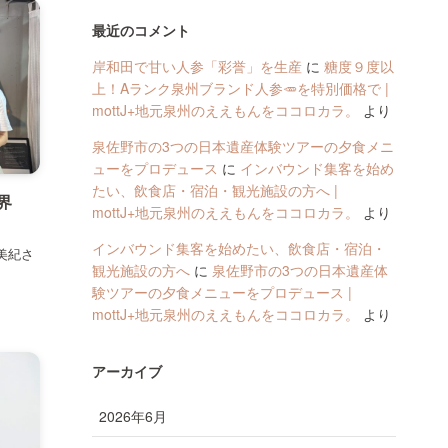
最近のコメント
岸和田で甘い人参「彩誉」を生産
に
糖度９度以
上！Aランク泉州ブランド人参🥕を特別価格で |
mottJ+地元泉州のええもんをココロカラ。
より
泉佐野市の3つの日本遺産体験ツアーの夕食メニ
ューをプロデュース
に
インバウンド集客を始め
たい、飲食店・宿泊・観光施設の方へ |
界
mottJ+地元泉州のええもんをココロカラ。
より
インバウンド集客を始めたい、飲食店・宿泊・
 美紀さ
観光施設の方へ
に
泉佐野市の3つの日本遺産体
験ツアーの夕食メニューをプロデュース |
mottJ+地元泉州のええもんをココロカラ。
より
アーカイブ
2026年6月