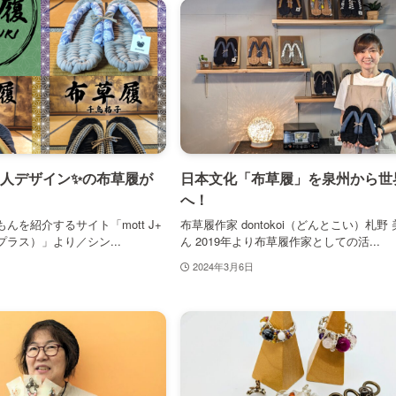
人デザイン✨の布草履が
日本文化「布草履」を泉州から世
へ！
んを紹介するサイト「mott J+
布草履作家 dontokoi（どんとこい）札野
ラス）」より／シン...
ん 2019年より布草履作家としての活...
2024年3月6日