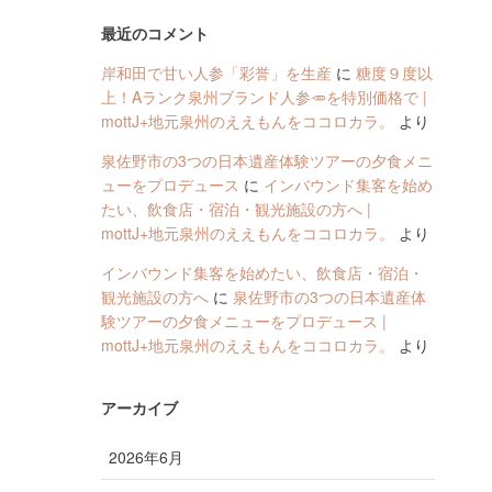
最近のコメント
岸和田で甘い人参「彩誉」を生産
に
糖度９度以
上！Aランク泉州ブランド人参🥕を特別価格で |
mottJ+地元泉州のええもんをココロカラ。
より
泉佐野市の3つの日本遺産体験ツアーの夕食メニ
ューをプロデュース
に
インバウンド集客を始め
たい、飲食店・宿泊・観光施設の方へ |
mottJ+地元泉州のええもんをココロカラ。
より
インバウンド集客を始めたい、飲食店・宿泊・
観光施設の方へ
に
泉佐野市の3つの日本遺産体
験ツアーの夕食メニューをプロデュース |
mottJ+地元泉州のええもんをココロカラ。
より
アーカイブ
2026年6月