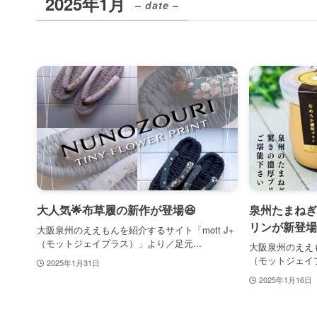
2025年1月
– date –
大人気🌟布草履の新作が登場😆
泉州たまねぎ
リンが新登場！
大阪泉州のええもんを紹介するサイト「mott J+
（モットジェイプラス）」より／足元...
大阪泉州のええも
（モットジェイプ
2025年1月31日
2025年1月16日