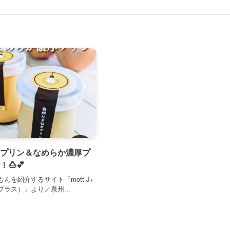
プリン＆なめらか濃厚プ
🍮💕
んを紹介するサイト「mott J+
ラス）」より／泉州...