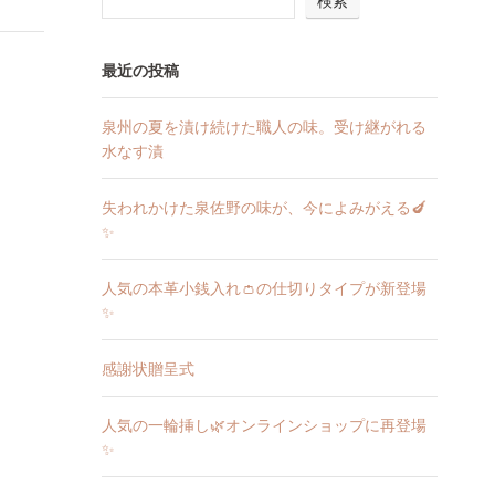
検索
最近の投稿
泉州の夏を漬け続けた職人の味。受け継がれる
水なす漬
失われかけた泉佐野の味が、今によみがえる🍆
✨
人気の本革小銭入れ👛の仕切りタイプが新登場
✨
感謝状贈呈式
人気の一輪挿し🌿オンラインショップに再登場
✨