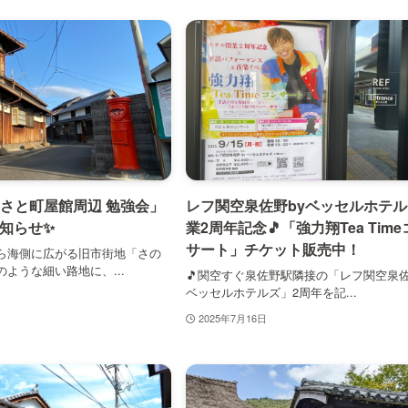
さと町屋館周辺 勉強会」
レフ関空泉佐野byベッセルホテ
お知らせ✨
業2周年記念🎵「強力翔Tea Tim
サート」チケット販売中！
ら海側に広がる旧市街地「さの
ような細い路地に、...
🎵関空すぐ泉佐野駅隣接の「レフ関空泉佐
ベッセルホテルズ」2周年を記...
2025年7月16日