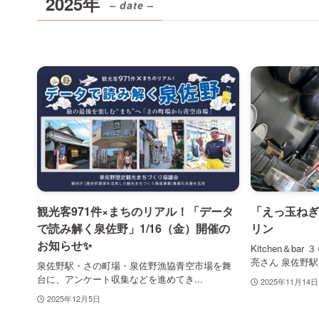
2025年
– date –
観光客971件×まちのリアル！「データ
「えっ玉ねぎ
で読み解く泉佐野」1/16（金）開催の
リン
お知らせ✨
Kitchen＆b
亮さん 泉佐野駅
泉佐野駅・さの町場・泉佐野漁協青空市場を舞
台に、アンケート収集などを進めてき...
2025年11月14日
2025年12月5日