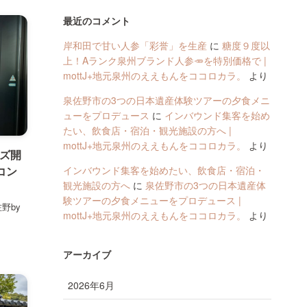
最近のコメント
岸和田で甘い人参「彩誉」を生産
に
糖度９度以
上！Aランク泉州ブランド人参🥕を特別価格で |
mottJ+地元泉州のええもんをココロカラ。
より
泉佐野市の3つの日本遺産体験ツアーの夕食メニ
ューをプロデュース
に
インバウンド集客を始め
たい、飲食店・宿泊・観光施設の方へ |
mottJ+地元泉州のええもんをココロカラ。
より
ルズ開
eコン
インバウンド集客を始めたい、飲食店・宿泊・
観光施設の方へ
に
泉佐野市の3つの日本遺産体
験ツアーの夕食メニューをプロデュース |
野by
mottJ+地元泉州のええもんをココロカラ。
より
アーカイブ
2026年6月