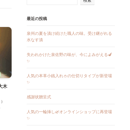
検索
最近の投稿
泉州の夏を漬け続けた職人の味。受け継がれる
水なす漬
失われかけた泉佐野の味が、今によみがえる🍆
✨
人気の本革小銭入れ👛の仕切りタイプが新登場
✨
大木
感謝状贈呈式
う）
.
人気の一輪挿し🌿オンラインショップに再登場
✨