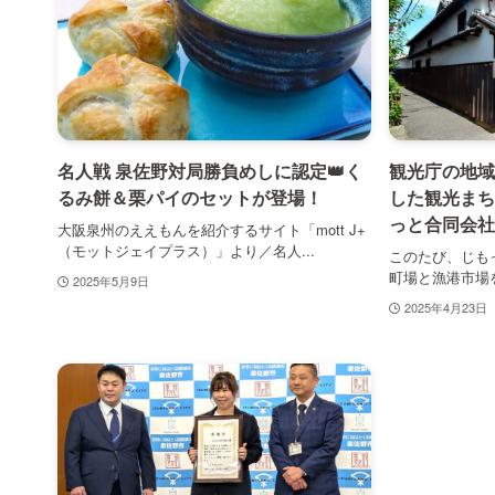
名人戦 泉佐野対局勝負めしに認定👑く
観光庁の地域
るみ餅＆栗パイのセットが登場！
した観光まち
っと合同会社
大阪泉州のええもんを紹介するサイト「mott J+
（モットジェイプラス）」より／名人...
このたび、じも
町場と漁港市場を
2025年5月9日
2025年4月23日