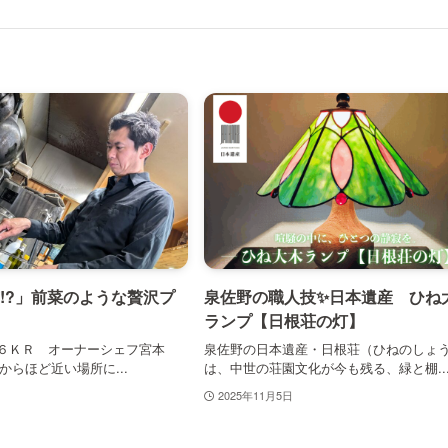
!?」前菜のような贅沢プ
泉佐野の職人技✨日本遺産 ひね
ランプ【日根荘の灯】
ar ３６ＫＲ オーナーシェフ宮本
泉佐野の日本遺産・日根荘（ひねのしょ
からほど近い場所に...
は、中世の荘園文化が今も残る、緑と棚..
2025年11月5日