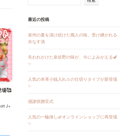
検索
最近の投稿
泉州の夏を漬け続けた職人の味。受け継がれる
水なす漬
失われかけた泉佐野の味が、今によみがえる🍆
✨
人気の本革小銭入れ👛の仕切りタイプが新登場
✨
場🥰
感謝状贈呈式
t J+
人気の一輪挿し🌿オンラインショップに再登場
✨