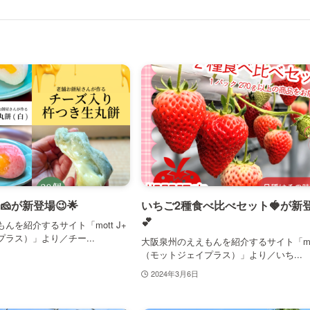
が新登場😉🌟
いちご2種食べ比べセット🍓が新登
💕
んを紹介するサイト「mott J+
ラス）」より／チー...
大阪泉州のええもんを紹介するサイト「mot
（モットジェイプラス）」より／いち...
2024年3月6日