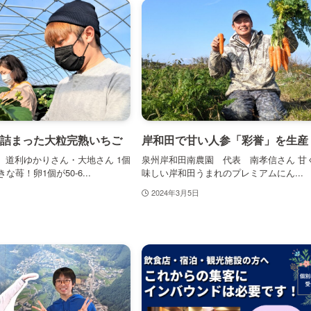
詰まった大粒完熟いちご
岸和田で甘い人参「彩誉」を生産
 道利ゆかりさん・大地さん 1個
泉州岸和田南農園 代表 南孝信さん 甘
な苺！卵1個が50-6...
味しい岸和田うまれのプレミアムにん...
2024年3月5日