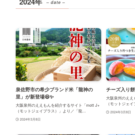
2024年
– date –
泉佐野市の希少ブランド米「龍神の
チーズ入り餅
里」が新登場😆✨
大阪泉州のええも
（モットジェイプ
大阪泉州のええもんを紹介するサイト「mott J+
（モットジェイプラス）」より／「龍...
2024年3月8日
2024年3月8日