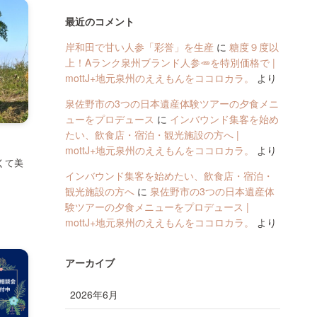
最近のコメント
岸和田で甘い人参「彩誉」を生産
に
糖度９度以
上！Aランク泉州ブランド人参🥕を特別価格で |
mottJ+地元泉州のええもんをココロカラ。
より
泉佐野市の3つの日本遺産体験ツアーの夕食メニ
ューをプロデュース
に
インバウンド集客を始め
たい、飲食店・宿泊・観光施設の方へ |
mottJ+地元泉州のええもんをココロカラ。
より
くて美
インバウンド集客を始めたい、飲食店・宿泊・
観光施設の方へ
に
泉佐野市の3つの日本遺産体
験ツアーの夕食メニューをプロデュース |
mottJ+地元泉州のええもんをココロカラ。
より
アーカイブ
2026年6月