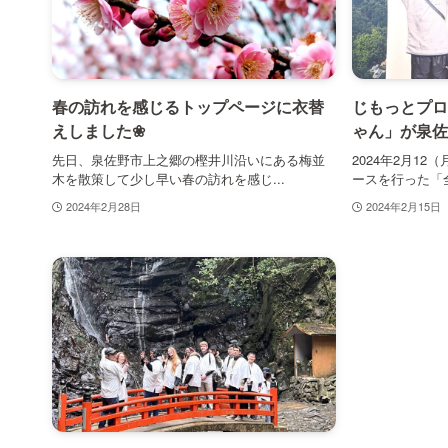
春の訪れを感じるトップページに衣替
じもっとプロ
えしました❀
ゃん」が泉佐
先日、泉佐野市上之郷の樫井川沿いにある梅並
2024年2月1
木を散策して少し早い春の訪れを感じ...
ースを行った「全
2024年2月28日
2024年2月15日