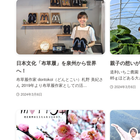
日本文化「布草履」を泉州から世界
親子の想いが
へ！
道利いちご農園
85ｇほどある大き
布草履作家 dontokoi（どんとこい）札野 美紀さ
ん 2019年より布草履作家としての活...
2024年3月6日
2024年3月6日