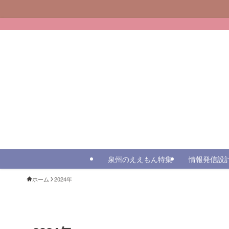
泉州のええもん特集
情報発信設
ホーム
2024年