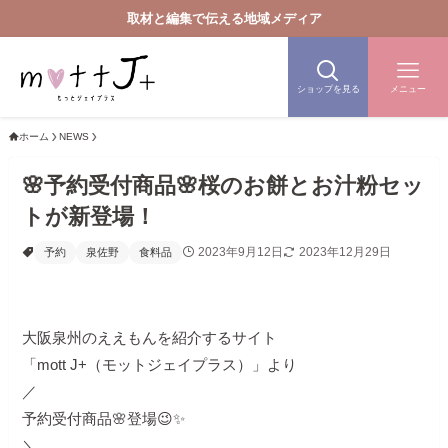
取材と編集で伝える地域メディア
ショップを見る
メニュー
ホーム
NEWS
🌸予約受付商品🌸桜のお餅とお汁粉セッ
トが新登場！
2023年9月12日
2023年12月29日
予約
泉佐野
食料品
大阪泉州のええもんを紹介するサイト
「mott J+（モットジェイプラス）」より
／
予約受付商品🌸登場😉✨
＼