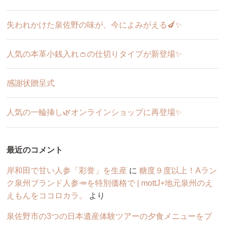
失われかけた泉佐野の味が、今によみがえる🍆✨
人気の本革小銭入れ👛の仕切りタイプが新登場✨
感謝状贈呈式
人気の一輪挿し🌿オンラインショップに再登場✨
最近のコメント
岸和田で甘い人参「彩誉」を生産
に
糖度９度以上！Aラン
ク泉州ブランド人参🥕を特別価格で | mottJ+地元泉州のえ
えもんをココロカラ。
より
泉佐野市の3つの日本遺産体験ツアーの夕食メニューをプ