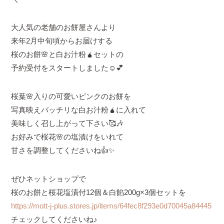
大人気の老舗のお餅屋さんより
来年2月中旬頃からお届けする
桜のお餅🌸と白お汁粉🧉セットの
予約受付をスタートしました☺️💕
桜葉🌸入りの可愛いピンクのお餅を
写真映えバッチリな白お汁粉🧉に入れて
美味しく召し上がって下さい🥰🎶
お好みで桜花🌸の塩漬けをいれて
甘さを調整してくださいね👍✨
ぜひネットショップで
桜のお餅と桜花塩漬付12個＆白餡200g×3個セットを
https://mott-j-plus.stores.jp/items/64fec8f293e0d70045a84445
チェックしてくださいね♪