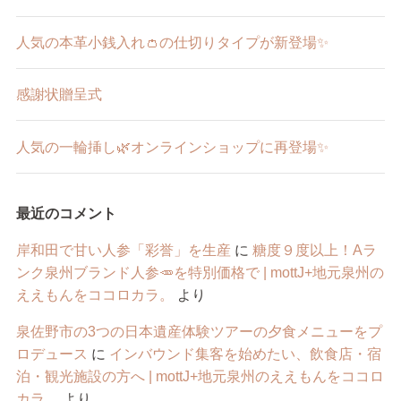
人気の本革小銭入れ👛の仕切りタイプが新登場✨
感謝状贈呈式
人気の一輪挿し🌿オンラインショップに再登場✨
最近のコメント
岸和田で甘い人参「彩誉」を生産
に
糖度９度以上！Aラ
ンク泉州ブランド人参🥕を特別価格で | mottJ+地元泉州の
ええもんをココロカラ。
より
泉佐野市の3つの日本遺産体験ツアーの夕食メニューをプ
ロデュース
に
インバウンド集客を始めたい、飲食店・宿
泊・観光施設の方へ | mottJ+地元泉州のええもんをココロ
カラ。
より