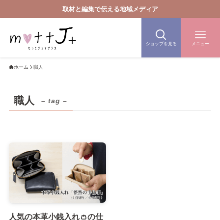
取材と編集で伝える地域メディア
ショップを見る
メニュー
ホーム
職人
職人
– tag –
人気の本革小銭入れ👛の仕