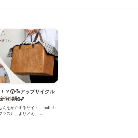
！？😮💦アップサイクル
新登場🥰💕
んを紹介するサイト「mott J+
ラス）」より／え、...