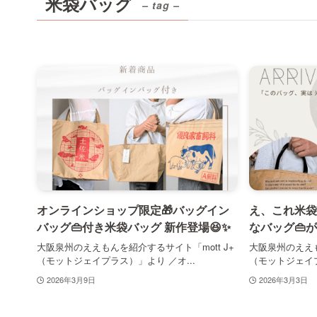
米袋バッグ
– tag –
オンラインショップ限定🎁バッグイン
え、これ米袋
バッグ👜付き米袋バッグ 新作登場😆✨
なバッグ👜が
大阪泉州のええもんを紹介するサイト「mott J+
大阪泉州のええも
（モットジェイプラス）」より ／オ...
（モットジェイプ
2026年3月9日
2026年3月3日