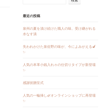
検索
最近の投稿
泉州の夏を漬け続けた職人の味。受け継がれる
水なす漬
失われかけた泉佐野の味が、今によみがえる🍆
✨
人気の本革小銭入れ👛の仕切りタイプが新登場
✨
感謝状贈呈式
人気の一輪挿し🌿オンラインショップに再登場
✨