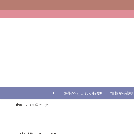
泉州のええもん特集
情報発信設
ホーム
米袋バッグ